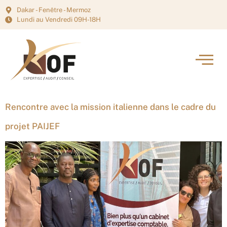
Dakar - Fenêtre - Mermoz
Lundi au Vendredi 09H-18H
Rencontre avec la mission italienne dans le cadre du
projet PAIJEF