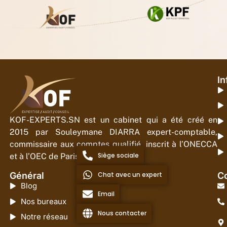
In
KOF-EXPERTS.SN est un cabinet qui a été créé en
2015 par Souleymane DIARRA expert-comptable,
commissaire aux comptes qualifié, inscrit à l’ONECCA
Siège sociale
et à l’OEC de Paris.
Chat avec un expert
Général
Co
Blog
Email
Nos bureaux
Nous contacter
Notre réseau