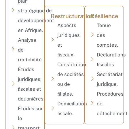
plan
stratégique de
Restructuration
Résilience
développement
Aspects
Tenue
en Afrique.
juridiques
des
Analyse
et
comptes.
de
ﬁscaux.
Déclarations
rentabilité.
Constitution
ﬁscales.
Études
de sociétés
Secrétariat
juridiques,
ou de
juridique.
ﬁscales et
ﬁliales.
Procédures
douanières.
Domiciliation
de
Études sur
ﬁscale.
détachement.
le
transport