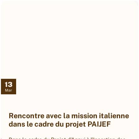
13
Mar
Retour sur la 4ᵉ édition du Forum de
la PME Sénégalaise 2025 à Dakar !