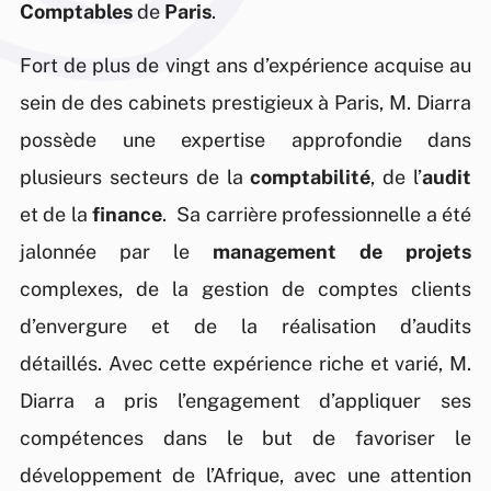
Comptables
de
Paris
.
soyez une
comptable
soyez une
comptable
soyez une
comptable
PME, une
propose des
PME, une
propose des
PME, une
propose des
Fort de plus de vingt ans d’expérience acquise au
grande
conseils
grande
conseils
grande
conseils
sein de des cabinets prestigieux à Paris, M. Diarra
entreprise ou
stratégiques
entreprise ou
stratégiques
entreprise ou
stratégiques
possède une expertise approfondie dans
un porteur de
et des
un porteur de
et des
un porteur de
et des
plusieurs secteurs de la
comptabilité
, de l’
audit
projet, KOF
solutions
projet, KOF
solutions
projet, KOF
solutions
et de la
finance
. Sa carrière professionnelle a été
jalonnée par le
management de projets
Experts vous
personnalisées
Experts vous
personnalisées
Experts vous
personnalisées
complexes, de la gestion de comptes clients
propose un
pour
propose un
pour
propose un
pour
d’envergure et de la réalisation d’audits
accompagnement
améliorer les
accompagnement
améliorer les
accompagnement
améliorer les
détaillés. Avec cette expérience riche et varié, M.
sur mesure,
performances
sur mesure,
performances
sur mesure,
performances
Diarra a pris l’engagement d’appliquer ses
adapté à vos
de votre
adapté à vos
de votre
adapté à vos
de votre
compétences dans le but de favoriser le
enjeux et à
société.
enjeux et à
société.
enjeux et à
société.
développement de l’Afrique, avec une attention