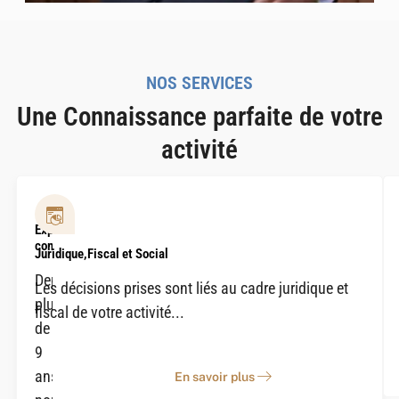
NOS SERVICES
Une Connaissance parfaite de votre
activité
Expertise
comptable
Juridique,Fiscal et Social
Depuis
Les décisions prises sont liés au cadre juridique et
plus
fiscal de votre activité...
de
9
En
ans,
savoir
En savoir plus
plus