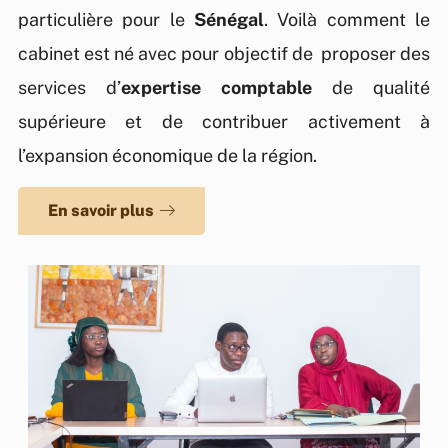
votre secteur
Déployez
votre secteur
Déployez
votre secteur
Déployez
particulière pour le
Sénégal
. Voilà comment le
d’activité.
tout votre
d’activité.
tout votre
d’activité.
tout votre
cabinet est né avec pour objectif de proposer des
potentiel en
potentiel en
potentiel en
services d’
expertise comptable
de qualité
faisant
faisant
faisant
Contacter
Contacter
Contacter
supérieure et de contribuer activement à
un expert
un expert
un expert
confiance au
confiance au
confiance au
l’expansion économique de la région.
cabinet KOF
cabinet KOF
cabinet KOF
En savoir plus
EXPERTS
EXPERTS
EXPERTS
Contacter
Contacter
Contacter
un expert
un expert
un expert