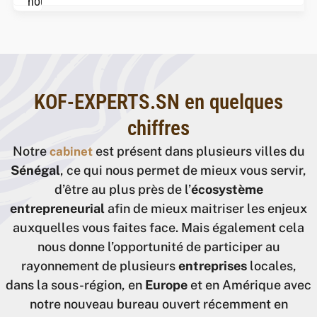
nous
accompagnons
les
chefs
d’entreprises
dans
KOF-EXPERTS.SN en quelques
la
chiffres
gestion
Notre
est présent dans plusieurs villes du
cabinet
de
Sénégal
, ce qui nous permet de mieux vous servir,
leurs..
d’être au plus près de l’
écosystème
entrepreneurial
afin de mieux maitriser les enjeux
auxquelles vous faites face. Mais également cela
nous donne l’opportunité de participer au
rayonnement de plusieurs
entreprises
locales,
dans la sous-région, en
Europe
et en Amérique avec
notre nouveau bureau ouvert récemment en