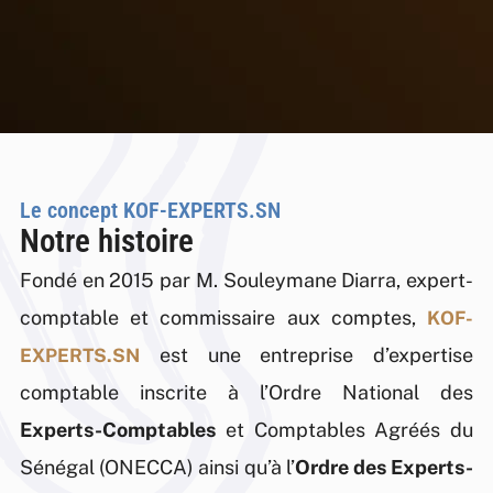
Bienvenue
Votre
Bienvenue
Votre
Bienvenue
Votre
Le concept KOF-EXPERTS.SN
Chez
partenaire
Chez
partenaire
Chez
partenaire
Notre histoire
Fondé en 2015 par M. Souleymane Diarra, expert-
KOF-
de
KOF-
de
KOF-
de
comptable et commissaire aux comptes,
KOF-
est une entreprise d’expertise
EXPERTS
.SN
EXPERTS.SN
confiance
EXPERTS.SN
confiance
EXPERTS.SN
confiance
comptable inscrite à l’Ordre National des
Experts-Comptables
et Comptables Agréés du
Sénégal (ONECCA) ainsi qu’à l’
Ordre des Experts-
Que vous
Notre cabinet
Que vous
Notre cabinet
Que vous
Notre cabinet