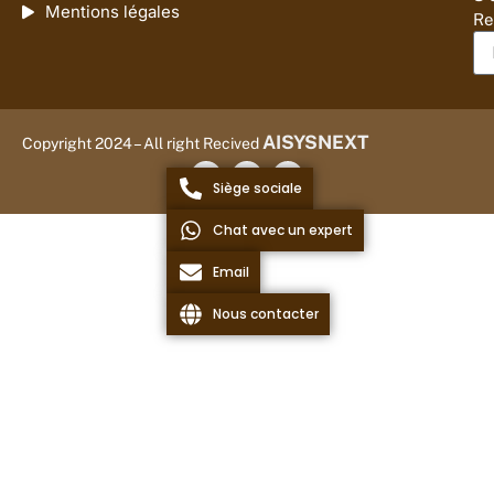
Mentions légales
Re
AISYSNEXT
Copyright 2024 – All right Recived
Siège sociale
Chat avec un expert
Email
Nous contacter