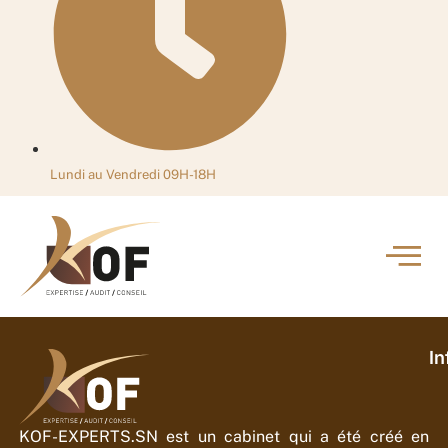
Lundi au Vendredi 09H-18H
In
KOF-EXPERTS.SN est un cabinet qui a été créé en