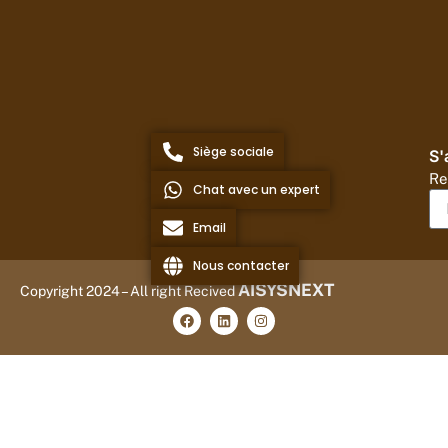
Siège sociale
S'
Re
Chat avec un expert
Email
Nous contacter
AISYSNEXT
Copyright 2024 – All right Recived