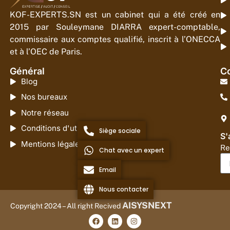
KOF-EXPERTS.SN est un cabinet qui a été créé en
2015 par Souleymane DIARRA expert-comptable,
commissaire aux comptes qualifié, inscrit à l’ONECCA
et à l’OEC de Paris.
Général
Co
Blog
Nos bureaux
Notre réseau
Conditions d'utilisation
Siège sociale
S'
Mentions légales
Re
Chat avec un expert
Email
Nous contacter
AISYSNEXT
Copyright 2024 – All right Recived